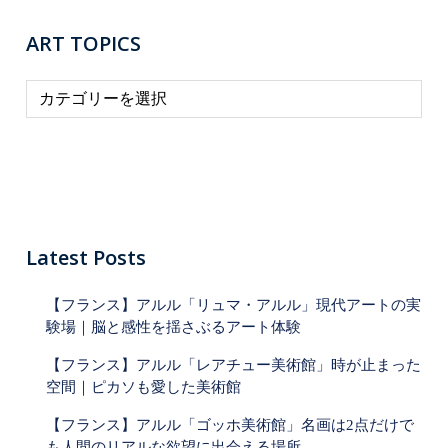
ART TOPICS
A
R
T
T
O
P
I
Latest Posts
C
【フランス】アルル「リュマ・アルル」現代アートの実
S
験場｜脳と感性を揺さぶるアート体験
【フランス】アルル「レアチュー美術館」時が止まった
空間｜ピカソも愛した美術館
【フランス】アルル「ゴッホ美術館」名画は2点だけで
も人間のリアルな欲望に出会える場所