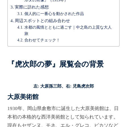
ルヌの肖像』（1919年）
実際に訪れた感想
個人的に一番心を動かされた作品
周辺スポットとの組み合わせ
水都の風情とともに過ごす｜中之島の上質な大人
旅
合わせてチェック！
『虎次郎の夢』展覧会の背景
左: 大原孫三郎、右: 児島虎次郎
大原美術館
1930年、岡山県倉敷市に誕生した大原美術館は、日
本初の本格的な西洋美術館として知られています。
現在もセザンヌ、モネ、エル・グレコ、ピカソなど