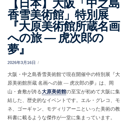
【日本】大阪「中之島
香雪美術館」特別展
『大原美術館所蔵名画
への旅 ― 虎次郎の
夢』
P
2026年3月16日
o
s
大阪・中之島香雪美術館で現在開催中の特別展『大
t
e
d
原美術館所蔵 名画への旅 ― 虎次郎の夢』は、岡
o
n
山・倉敷が誇る
大原美術館
の至宝が初めて大阪に集
結した、歴史的なイベントです。エル・グレコ、モ
ネ、ゴーギャン、モディリアーニといった美術の教
科書に載るような傑作が一堂に集まっています。