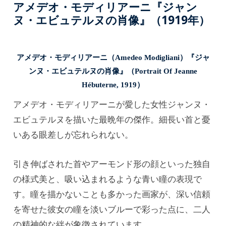
アメデオ・モディリアーニ『ジャン
ヌ・エビュテルヌの肖像』（1919年）
アメデオ・モディリアーニ（Amedeo Modigliani）『ジャ
ンヌ・エビュテルヌの肖像』（Portrait Of Jeanne
Hébuterne, 1919）
アメデオ・モディリアーニが愛した女性ジャンヌ・
エビュテルヌを描いた最晩年の傑作。細長い首と憂
いある眼差しが忘れられない。
引き伸ばされた首やアーモンド形の顔といった独自
の様式美と、吸い込まれるような青い瞳の表現で
す。瞳を描かないことも多かった画家が、深い信頼
を寄せた彼女の瞳を淡いブルーで彩った点に、二人
の精神的な絆が象徴されています。