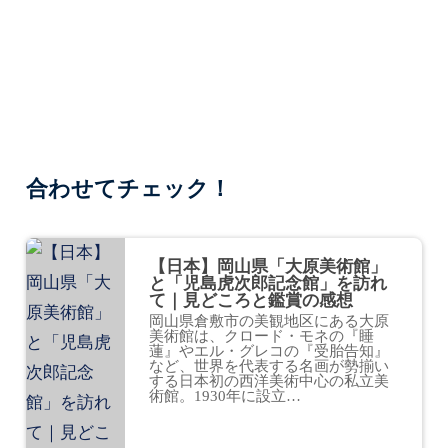
合わせてチェック！
【日本】岡山県「大原美術館」
と「児島虎次郎記念館」を訪れ
て｜見どころと鑑賞の感想
岡山県倉敷市の美観地区にある大原
美術館は、クロード・モネの『睡
蓮』やエル・グレコの『受胎告知』
など、世界を代表する名画が勢揃い
する日本初の西洋美術中心の私立美
術館。1930年に設立…