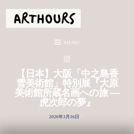
S
k
i
p
t
MENU
o
c
o
n
【日本】大阪「中之島香
t
雪美術館」特別展『大原
e
美術館所蔵名画への旅 ―
n
t
虎次郎の夢』
P
2026年3月16日
o
s