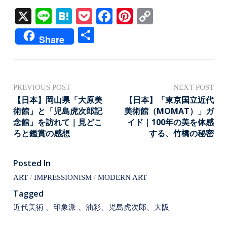
X
Li
H
P
Fa
Pi
C
ne
at
oc
ce
nt
op
共
Share
en
ke
bo
er
y
有
a
t
ok
es
Li
t
nk
投
PREVIOUS POST
NEXT POST
稿
【日本】岡山県「大原美
【日本】「東京国立近代
術館」と「児島虎次郎記
美術館（MOMAT）」ガ
ナ
念館」を訪れて｜見どこ
イド｜100年の美を体感
ビ
ろと鑑賞の感想
する、竹橋の秘密
ゲ
ー
Posted In
シ
ART
IMPRESSIONISM
MODERN ART
ョ
Tagged
ン
近代美術 、印象派 、油彩、児島虎次郎、大阪