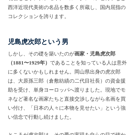
西洋近現代美術の名品を数多く所蔵し、国内屈指の
コレクションを誇ります。
児島虎次郎という男
しかし、その礎を築いたのが
画家・児島虎次郎
（1881〜1929年）
であることを知っている人は意外
に多くないかもしれません。岡山県出身の虎次郎
は、大原孫三郎（倉敷紡績の二代目社長）の資金援
助を受け、単身ヨーロッパへ渡りました。現地でモ
ネなど著名な画家たちと直接交渉しながら名画を買
い付け、「日本の人々に本物を見せたい」という強
い信念で行動し続けました。
ところが虎次郎は、その夢の実現を自らの目で確か