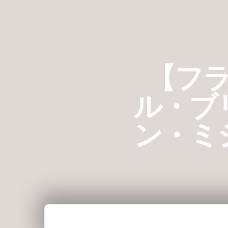
S
k
i
p
【フ
t
o
ル・ブ
c
o
ン・ミ
n
t
e
n
t