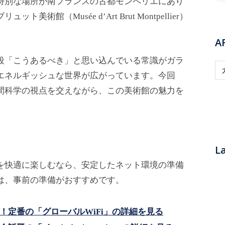
特別な場所が南フランスの古都モンペリエにあり
館（Musée d’Art Brut Montpellier）
A
段「こうあるべき」と思い込んでいる常識がガラ
A
エネルギッシュな世界が広がっています。今回
R
間科学の視点を交えながら、この美術館の魅力を
T
T
O
P
I
La
C
を快適に楽しむなら、安定したネット環境の準備
S
は、事前の準備がおすすめです。
！定番の「グローバルWiFi」の詳細を見る