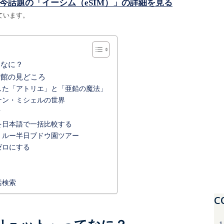
今話題の「イーシム（eSIM）」の詳細を見る
ています。
てなに？
術館の見どころ
した「アトリエ」と「亜鉛の魔法」
ナン・ミシェルの世界
方
を日本語で一括比較する
・ルー半日ブドウ園ツアー
ゼロにする
括検索
C