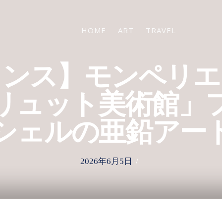
HOME
ART
TRAVEL
ランス】モンペリエ
リュット美術館」
シェルの亜鉛アー
P
2026年6月5日
o
s
t
e