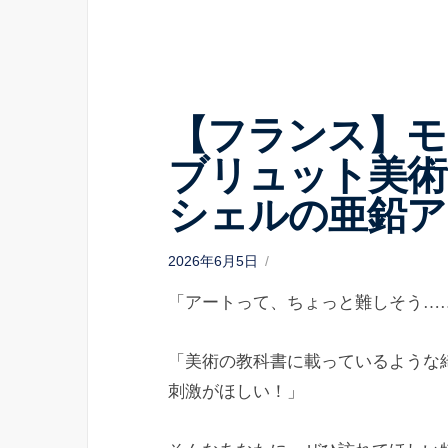
【フランス】モ
ブリュット美術
シェルの亜鉛ア
P
2026年6月5日
o
s
「アートって、ちょっと難しそう…
t
e
d
o
n
「美術の教科書に載っているような
刺激がほしい！」