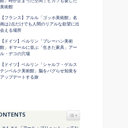
館」時が止まった空間｜ピカソも愛した
美術館
【フランス】アルル「ゴッホ美術館」名
画は2点だけでも人間のリアルな欲望に出
会える場所
【ドイツ】ベルリン「ブレーハン美術
館」ギマールに並ぶ「生きた家具」アー
ル・デコの穴場
【ドイツ】ベルリン「シャルフ・ゲルス
テンベルク美術館」脳をバグらせ知覚を
アップデートする旅
ONTENTS
Toggle Table of Content