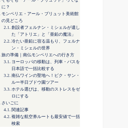
そもそも「アール・ブリュット」ってな
に？
モンペリエ・アール・ブリュット美術館
の見どころ
創設者フェルナン・ミシェルが遺し
た「アトリエ」と「亜鉛の魔法」
冷たい亜鉛に宿る温もり、フェルナ
ン・ミシェルの世界
旅の準備｜南仏モンペリエへの行き方
ヨーロッパの移動は、列車・バスを
日本語で一括比較する
南仏ワインの聖地へ！ピク・サン・
ルー半日ブドウ園ツアー
ホテル選びは、移動のストレスをゼ
ロにする
さいごに
関連記事
複雑な航空券ルートも最安値で一括
検索