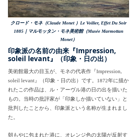
クロード・モネ（Claude Monet ）Le Voilier, Effet Du Soir
1885｜マルモッタン・モネ美術館（Musée Marmottan
Monet）
印象派の名前の由来『Impression,
soleil levant』（印象・日の出）
美術館最大の目玉が、モネの代表作『Impression,
soleil levant』（印象・日の出）です。1872年に描か
れたこの作品は、ル・アーヴル港の日の出を描いた
もの。当時の批評家が「印象しか描いていない」と
批判したことから、印象派という名称が生まれまし
た。
朝もやに包まれた港に、オレンジ色の太陽が反射す