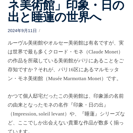
ネ美術館」印象・日の
出と睡蓮の世界へ
P
2024年9月11日
o
s
ルーヴル美術館やオルセー美術館は有名ですが、実
t
e
d
は世界で最も多くクロード・モネ（Claude Monet）
o
n
の作品を所蔵している美術館がパリにあることをご
存知ですか？それが、パリ16区にあるマルモッタ
ン・モネ美術館（Musée Marmottan Monet）です。
かつて個人邸宅だったこの美術館は、印象派の名前
の由来となったモネの名作『印象・日の出』
（Impression, soleil levant）や、『睡蓮』シリーズな
ど、ここでしか出会えない貴重な作品が数多く揃っ
ています。