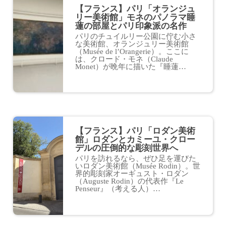
【フランス】パリ「オランジュ
リー美術館」モネのパノラマ睡
蓮の部屋とパリ印象派の名作
パリのチュイルリー公園に佇む小さ
な美術館、オランジュリー美術館
（Musée de l’Orangerie）。ここに
は、クロード・モネ（Claude
Monet）が晩年に描いた『睡蓮…
【フランス】パリ「ロダン美術
館」ロダンとカミーユ・クロー
デルの圧倒的な彫刻世界へ
パリを訪れるなら、ぜひ足を運びた
いロダン美術館（Musée Rodin）。世
界的彫刻家オーギュスト・ロダン
（Auguste Rodin）の代表作『Le
Penseur』（考える人）…