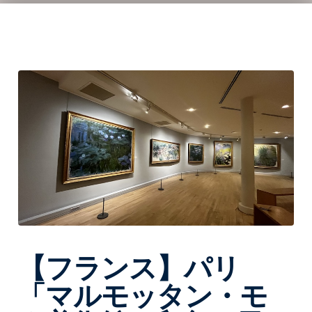
t
e
d
o
n
【フランス】パリ
「マルモッタン・モ