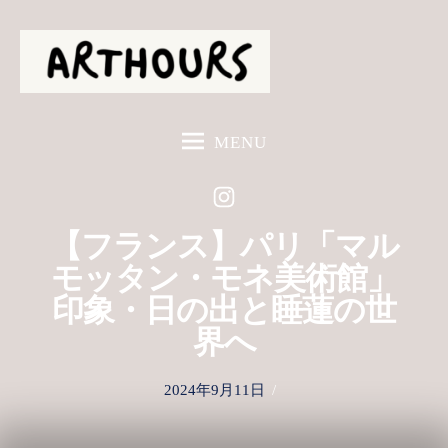
S
k
i
p
t
MENU
o
c
o
n
【フランス】パリ「マル
t
モッタン・モネ美術館」
e
印象・日の出と睡蓮の世
n
t
界へ
P
2024年9月11日
o
s