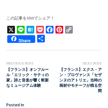
この記事をSNSでシェア！
X
Li
H
P
Fa
Pi
C
ne
at
oc
ce
nt
op
共
Share
en
ke
bo
er
y
有
a
t
ok
es
Li
t
nk
投
PREVIOUS POST
NEXT POST
稿
【フランス】オンフルー
【フランス】エクス・ア
ル「エリック・サティの
ン・プロヴァンス「セザ
ナ
家」詩と音楽が響く斬新
ンヌのアトリエ」当時の
ビ
なミュージアム体験
画材やモチーフが残る空
間
ゲ
ー
Posted In
シ