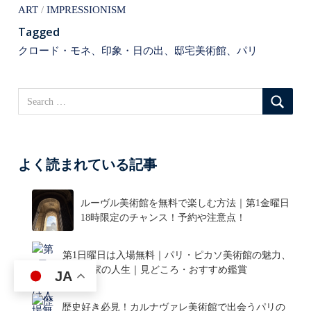
ART
IMPRESSIONISM
ョ
Tagged
ン
クロード・モネ、印象・日の出、邸宅美術館、パリ
よく読まれている記事
ルーヴル美術館を無料で楽しむ方法｜第1金曜日
18時限定のチャンス！予約や注意点！
第1日曜日は入場無料｜パリ・ピカソ美術館の魅力、
天才画家の人生｜見どころ・おすすめ鑑賞
JA
歴史好き必見！カルナヴァレ美術館で出会うパリの