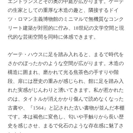
エントランスとその奥の中庭が広がります。ゲーテ
の生家としての重厚な木造の趣と、隣接するドイ
ツ・ロマン主義博物館のミニマルで無機質なコンク
リート建築が対照的に佇み、18世紀の文学空間と現
代的な芸術空間を同時に体感できます。
ゲーテ・ハウスに足を踏み入れると、まるで時代を
さかのぼったかのような空間が広がります。木造の
構造に囲まれ、磨かれて光る焦茶色の手すりや階
段、扉には歴史の重みが感じられ、館に足を踏み入
れた実感がじんわりと湧いてきます。私が惹かれた
のは、タイトルが消えかかり傷んで読めなくなった
古書や、『1564』と記された古い書物が並んだ本棚
です。本は褐色に変色し、匂いや手触りから長い歴
史を感じさせ、まるで化石のような存在感に魅了さ