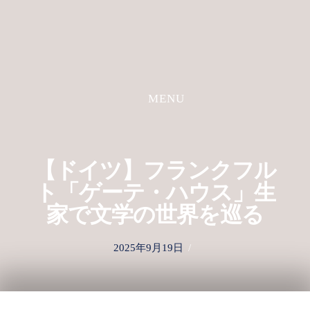
S
k
i
p
t
MENU
o
c
o
n
【ドイツ】フランクフル
t
ト「ゲーテ・ハウス」生
e
家で文学の世界を巡る
n
t
P
2025年9月19日
o
s
t