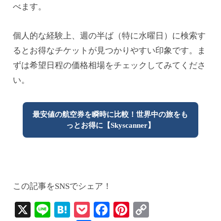
べます。
個人的な経験上、週の半ば（特に水曜日）に検索す
るとお得なチケットが見つかりやすい印象です。ま
ずは希望日程の価格相場をチェックしてみてくださ
い。
最安値の航空券を瞬時に比較！世界中の旅をも
っとお得に【Skyscanner】
この記事をSNSでシェア！
X
Li
H
P
Fa
Pi
C