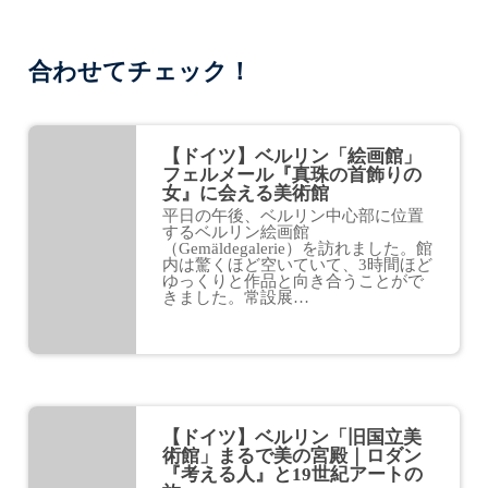
合わせてチェック！
【ドイツ】ベルリン「絵画館」
フェルメール『真珠の首飾りの
女』に会える美術館
平日の午後、ベルリン中心部に位置
するベルリン絵画館
（Gemäldegalerie）を訪れました。館
内は驚くほど空いていて、3時間ほど
ゆっくりと作品と向き合うことがで
きました。常設展…
【ドイツ】ベルリン「旧国立美
術館」まるで美の宮殿｜ロダン
『考える人』と19世紀アートの