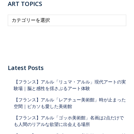
ART TOPICS
A
R
T
T
O
P
I
Latest Posts
C
【フランス】アルル「リュマ・アルル」現代アートの実
S
験場｜脳と感性を揺さぶるアート体験
【フランス】アルル「レアチュー美術館」時が止まった
空間｜ピカソも愛した美術館
【フランス】アルル「ゴッホ美術館」名画は2点だけで
も人間のリアルな欲望に出会える場所