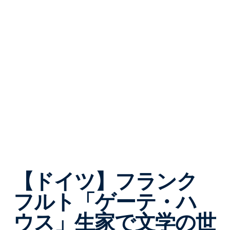
e
d
o
n
【ドイツ】フランク
フルト「ゲーテ・ハ
ウス」生家で文学の世