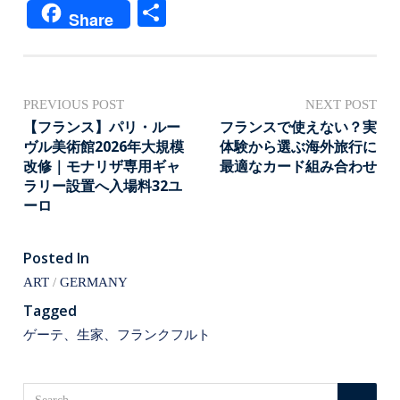
ne
at
oc
ce
nt
op
共
Share
en
ke
bo
er
y
有
a
t
ok
es
Li
t
nk
投
PREVIOUS POST
NEXT POST
稿
【フランス】パリ・ルー
フランスで使えない？実
ヴル美術館2026年大規模
体験から選ぶ海外旅行に
ナ
改修｜モナリザ専用ギャ
最適なカード組み合わせ
ビ
ラリー設置へ入場料32ユ
ーロ
ゲ
ー
Posted In
シ
ART
GERMANY
ョ
Tagged
ン
ゲーテ、生家、フランクフルト