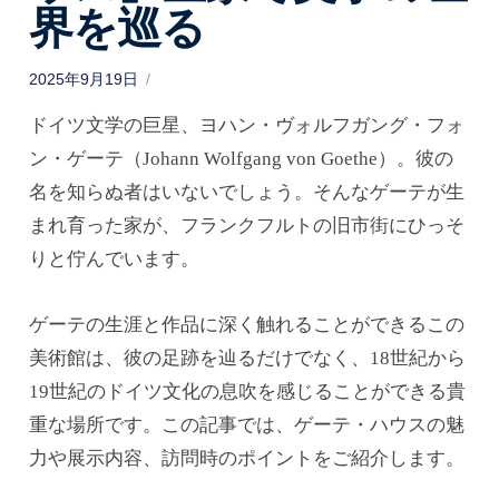
界を巡る
P
2025年9月19日
o
s
ドイツ文学の巨星、ヨハン・ヴォルフガング・フォ
t
e
d
ン・ゲーテ（Johann Wolfgang von Goethe）。彼の
o
n
名を知らぬ者はいないでしょう。そんなゲーテが生
まれ育った家が、フランクフルトの旧市街にひっそ
りと佇んでいます。
ゲーテの生涯と作品に深く触れることができるこの
美術館は、彼の足跡を辿るだけでなく、18世紀から
19世紀のドイツ文化の息吹を感じることができる貴
重な場所です。この記事では、ゲーテ・ハウスの魅
力や展示内容、訪問時のポイントをご紹介します。