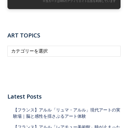
※当カードはHISのアフィリエイト広告を利用しています
ART TOPICS
A
R
T
T
O
P
I
Latest Posts
C
【フランス】アルル「リュマ・アルル」現代アートの実
S
験場｜脳と感性を揺さぶるアート体験
【フランス】アルル「レアチュー美術館」時が止まった