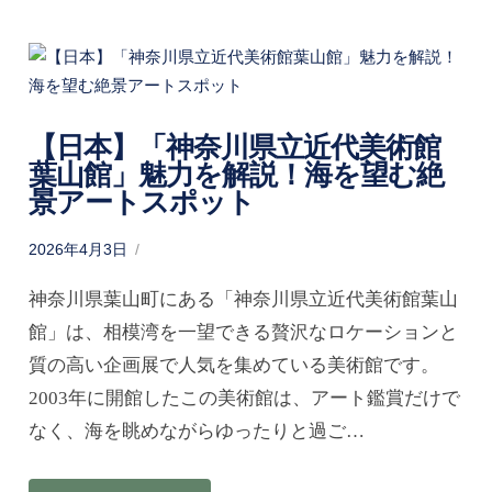
【日本】「神奈川県立近代美術館
葉山館」魅力を解説！海を望む絶
景アートスポット
P
2026年4月3日
o
s
神奈川県葉山町にある「神奈川県立近代美術館葉山
t
館」は、相模湾を一望できる贅沢なロケーションと
e
質の高い企画展で人気を集めている美術館です。
d
o
2003年に開館したこの美術館は、アート鑑賞だけで
n
なく、海を眺めながらゆったりと過ご…