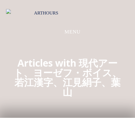
S
k
i
p
MENU
t
o
c
o
Articles with 現代アー
n
ト、ヨーゼフ・ボイス、
t
若江漢字、江見絹子、葉
e
山
n
t