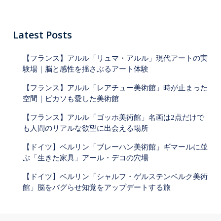
O
P
I
Latest Posts
C
【フランス】アルル「リュマ・アルル」現代アートの実
S
験場｜脳と感性を揺さぶるアート体験
【フランス】アルル「レアチュー美術館」時が止まった
空間｜ピカソも愛した美術館
【フランス】アルル「ゴッホ美術館」名画は2点だけで
も人間のリアルな欲望に出会える場所
【ドイツ】ベルリン「ブレーハン美術館」ギマールに並
ぶ「生きた家具」アール・デコの穴場
【ドイツ】ベルリン「シャルフ・ゲルステンベルク美術
館」脳をバグらせ知覚をアップデートする旅