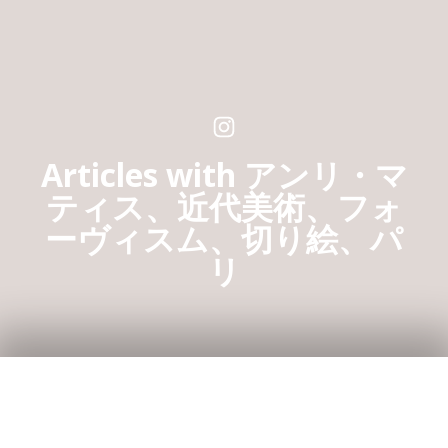
S
k
i
p
t
o
Articles with アンリ・マ
c
ティス、近代美術、フォ
o
n
ーヴィスム、切り絵、パ
t
リ
e
n
t