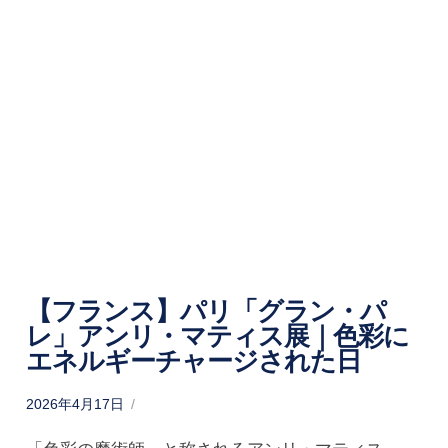
【フランス】パリ「グラン・パ
レ」アンリ・マティス展｜色彩に
エネルギーチャージされた日
P
2026年4月17日
o
s