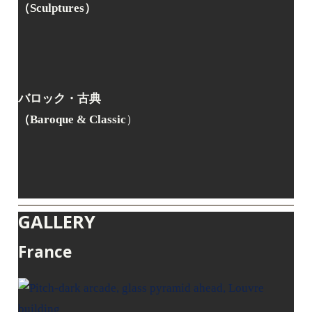
（Sculptures）
バロック・古典
（Baroque & Classic
）
GALLERY
France